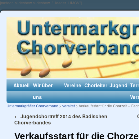
[meteor_slideshow slideshow="Header_UMCV"]
Aktuell
Wir über
Vereine
Chorleiter
Jugend
Ter
uns
Ver
Untermarkgräfler Chorverband
>
veraltet
> Verkaufsstart für die Chorzeit – F
←
Jugendchortreff 2014 des Badischen
Chorverbandes
Verkaufsstart für die Chorz