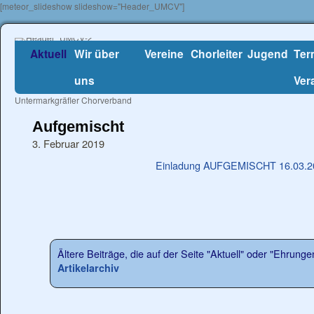
[meteor_slideshow slideshow="Header_UMCV"]
Aktuell
Wir über
Vereine
Chorleiter
Jugend
Ter
uns
Ver
Untermarkgräfler Chorverband
Aufgemischt
3. Februar 2019
Einladung AUFGEMISCHT 16.03.20
Ältere Beiträge, die auf der Seite "Aktuell" oder "Ehrunge
Artikelarchiv