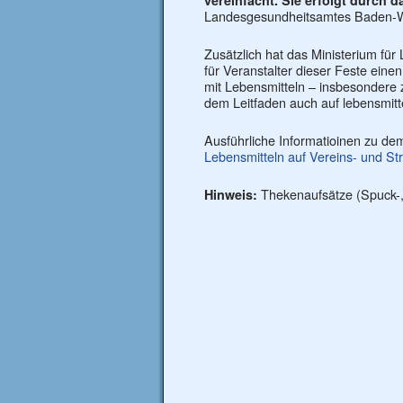
vereinfacht. Sie erfolgt durch 
Landesgesundheitsamtes Baden-W
Zusätzlich hat das Ministerium f
für Veranstalter dieser Feste eine
mit Lebensmitteln – insbesondere z
dem Leitfaden auch auf lebensmitte
Ausführliche Informatioinen zu de
Lebensmitteln auf Vereins- und St
Thekenaufsätze (Spuck-, 
Hinweis: