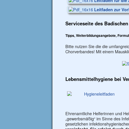
Leitfaden für die 
Leitfaden zur Vor
Serviceseite des Badische
Tipps, Weiterbildungsangebote, Formu
Bitte nutzen Sie die die umfangre
Chorverbandes! Mit einem Mausklick
Lebensmittelhygiene bei Ve
Ehrenamtliche Helferinnen und Hel
„gewerbsmäßig“ im Sinne des Infekt
gesetzlichen infektionshygienische