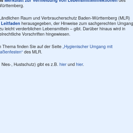
das
Merkblatt zur Vermeidung von Lebensmittelinfektionen
ürttemberg.
ür Ländlichen Raum und Verbraucherschutz Baden-Württemberg (MLR)
n
herausgegeben, der Hinweise zum sachgerechten Umgan
Leitfaden
u leicht verderblichen Lebensmitteln – gibt. Darüber hinaus wird in
lrechtliche Vorschriften hingewiesen.
m Thema finden Sie auf der Seite
„Hygienischer Umgang mit
raßenfesten“
des MLR.
Nies-, Hustschutz) gibt es z.B.
hier
und
hier
.