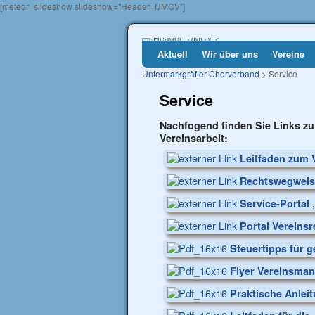
[meteor_slideshow slideshow="Header_UMCV"]
Aktuell
Wir über uns
Vereine
Untermarkgräfler Chorverband
> Service
Service
Nachfogend finden Sie Links zu
Vereinsarbeit:
Leitfaden zum 
Rechtswegweise
Service-Portal 
Portal Vereinsr
Steuertipps für 
Flyer Vereinsman
Praktische Anlei