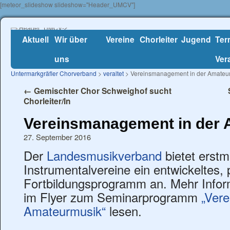
[meteor_slideshow slideshow="Header_UMCV"]
Aktuell
Wir über
Vereine
Chorleiter
Jugend
Ter
uns
Ver
Untermarkgräfler Chorverband
>
veraltet
> Vereinsmanagement in der Amateu
←
Gemischter Chor Schweighof sucht
Chorleiter/In
Vereinsmanagement in der
27. September 2016
Der
Landesmusikverband
bietet erstm
Instrumentalvereine ein entwickeltes,
Fortbildungsprogramm an. Mehr Infor
im Flyer zum Seminarprogramm
„Ver
Amateurmusik“
lesen.