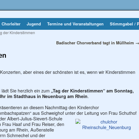
Chorleiter
Jugend
Termine und Veranstaltungen
Stimmgabel / 
g der Kinderstimmen
Badischer Chorverband tagt in Müllheim
en
n Konzerten, aber eines der schönsten ist es, wenn wir Kinderstimmen
lädt Sie herzlich ein zum
„Tag der Kinderstimmen“ am Sonntag,
.
 Uhr im Stadthaus in Neuenburg am Rhein
räsentieren an diesem Nachmittag den Kinderchor
mbachspatzen“ aus Schweighof unter der Leitung von Frau Schuthof
der Albert-Julius-Sievert-Schule
n Frau Haaf und Frau Reiser, den
burg am Rhein, Außenstelle
errn Schmechel und der