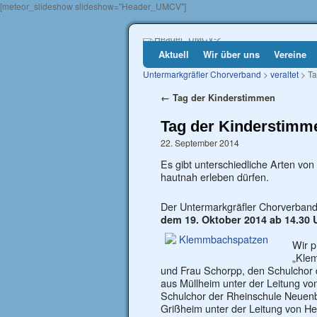
[meteor_slideshow slideshow="Header_UMCV"]
Aktuell
Wir über uns
Vereine
Untermarkgräfler Chorverband
>
veraltet
> Ta
←
Tag der Kinderstimmen
Tag der Kinderstimm
22. September 2014
Es gibt unterschiedliche Arten vo
hautnah erleben dürfen.
Der Untermarkgräfler Chorverband 
dem 19. Oktober 2014 ab 14.30
Wir p
„Klem
und Frau Schorpp, den Schulchor
aus Müllheim unter der Leitung vo
Schulchor der Rheinschule Neuen
Grißheim unter der Leitung von H