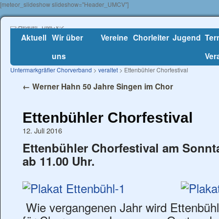
[meteor_slideshow slideshow="Header_UMCV"]
Aktuell
Wir über
Vereine
Chorleiter
Jugend
Ter
uns
Ver
Untermarkgräfler Chorverband
>
veraltet
> Ettenbühler Chorfestival
←
Werner Hahn 50 Jahre Singen im Chor
Ettenbühler Chorfestival
12. Juli 2016
Ettenbühler Chorfestival am Sonnt
ab 11.00 Uhr.
Wie vergangenen Jahr wird Ettenbühl