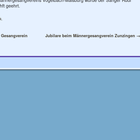
hft geehrt.
k
.
m Gesangverein
Jubilare beim Männergesangverein Zunzingen