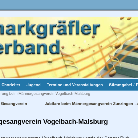
Chorleiter
Jugend
Termine und Veranstaltungen
Stimmgabel / 
rung beim Männergesangverein Vogelbach-Malsburg
m Gesangverein
Jubilare beim Männergesangverein Zunzingen
gesangverein Vogelbach-Malsburg
 Männergesangvereins Vogelbach-Malsburg wurde der Sänger Rudi