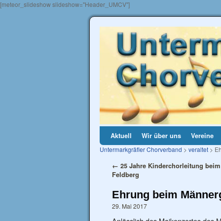
[meteor_slideshow slideshow="Header_UMCV"]
Aktuell
Wir über uns
Vereine
Untermarkgräfler Chorverband
>
veraltet
> Eh
←
25 Jahre Kinderchorleitung bei
Feldberg
Ehrung beim Männer
29. Mai 2017
Anlässlich des Maikonzertes des