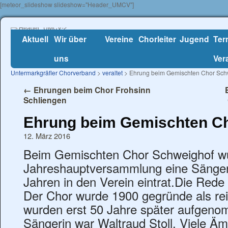
[meteor_slideshow slideshow="Header_UMCV"]
Aktuell
Wir über
Vereine
Chorleiter
Jugend
Ter
uns
Ver
Untermarkgräfler Chorverband
>
veraltet
> Ehrung beim Gemischten Chor Sch
←
Ehrungen beim Chor Frohsinn
Schliengen
Ehrung beim Gemischten C
12. März 2016
Beim Gemischten Chor Schweighof w
Jahreshauptversammlung eine Sängeri
Jahren in den Verein eintrat.Die Rede 
Der Chor wurde 1900 gegründe als re
wurden erst 50 Jahre später aufgeno
Sängerin war Waltraud Stoll. Viele Äm