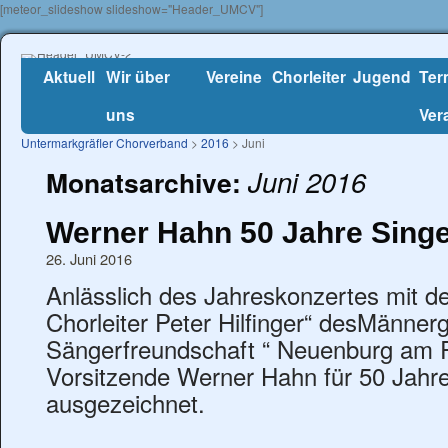
[meteor_slideshow slideshow="Header_UMCV"]
Aktuell
Wir über
Vereine
Chorleiter
Jugend
Ter
uns
Ver
Untermarkgräfler Chorverband
>
2016
> Juni
Juni 2016
Monatsarchive:
Werner Hahn 50 Jahre Sing
26. Juni 2016
Anlässlich des Jahreskonzertes mit de
Chorleiter Peter Hilfinger“ desMänner
Sängerfreundschaft “ Neuenburg am 
Vorsitzende Werner Hahn für 50 Jahr
ausgezeichnet.